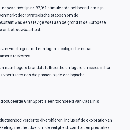
ropese richtlijn nr. 92/61 stimuleerde het bedrijf om zijn
gekenmerkt door strategische stappen om de
 resultaat was een stevige voet aan de grond in de Europese
ie en betrouwbaarheid.
n van voertuigen met een lagere ecologische impact.
rzamere toekomst.
en naar hogere brandstofefficiëntie en lagere emissies in hun
ok voertuigen aan die passen bij de ecologische
ïntroduceerde GranSport is een toonbeeld van Casalini's
ctaanbod verder te diversifiëren, inclusief de exploratie van
ikkeling, met het doel om de veiligheid, comfort en prestaties