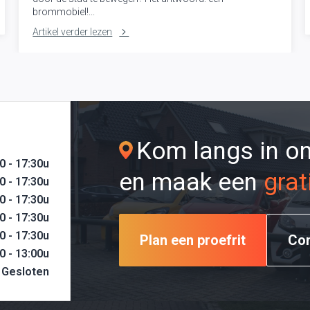
brommobiel!...
Artikel verder lezen
Kom langs in 
0 - 17:30u
en maak een
grat
0 - 17:30u
0 - 17:30u
0 - 17:30u
0 - 17:30u
Plan een proefrit
Co
0 - 13:00u
Gesloten