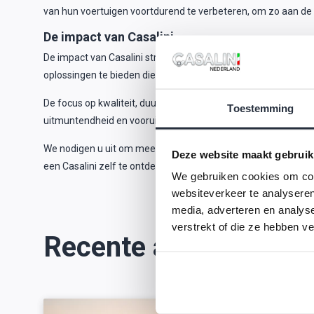
van hun voertuigen voortdurend te verbeteren, om zo aan de v
De impact van Casalini
De impact van Casalini strekt zich uit verder dan alleen het 
oplossingen te bieden die de manier waarop mensen denken 
De focus op kwaliteit, duurzaamheid en klanttevredenheid heef
Toestemming
uitmuntendheid en vooruitgang niet alleen het bedrijf gevor
We nodigen u uit om meer te ontdekken over Casalini's rijke
Deze website maakt gebruik
een Casalini zelf te ontdekken, of neem contact op met ons 
We gebruiken cookies om cont
websiteverkeer te analyseren
media, adverteren en analys
verstrekt of die ze hebben v
Recente artikelen