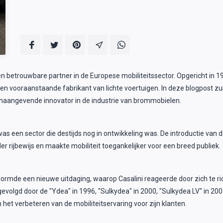
n betrouwbare partner in de Europese mobiliteitssector. Opgericht in 19
 vooraanstaande fabrikant van lichte voertuigen. In deze blogpost zull
oonaangevende innovator in de industrie van brommobielen.
 was een sector die destijds nog in ontwikkeling was. De introductie van
r rijbewijs en maakte mobiliteit toegankelijker voor een breed publiek.
vormde een nieuwe uitdaging, waarop Casalini reageerde door zich te rich
gevolgd door de "Ydea" in 1996, "Sulkydea" in 2000, "Sulkydea LV" in 2
 het verbeteren van de mobiliteitservaring voor zijn klanten.