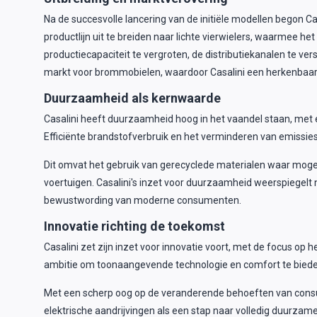
Na de succesvolle lancering van de initiële modellen begon Cas
productlijn uit te breiden naar lichte vierwielers, waarme
productiecapaciteit te vergroten, de distributiekanalen te ver
markt voor brommobielen, waardoor Casalini een herkenbaar 
Duurzaamheid als kernwaarde
Casalini heeft duurzaamheid hoog in het vaandel staan, met 
Efficiënte brandstofverbruik en het verminderen van emissie
Dit omvat het gebruik van gerecyclede materialen waar mogeli
voertuigen. Casalini's inzet voor duurzaamheid weerspiegelt n
bewustwording van moderne consumenten.
Innovatie richting de toekomst
Casalini zet zijn inzet voor innovatie voort, met de focus op
ambitie om toonaangevende technologie en comfort te biede
Met een scherp oog op de veranderende behoeften van consumen
elektrische aandrijvingen als een stap naar volledig duurzame 