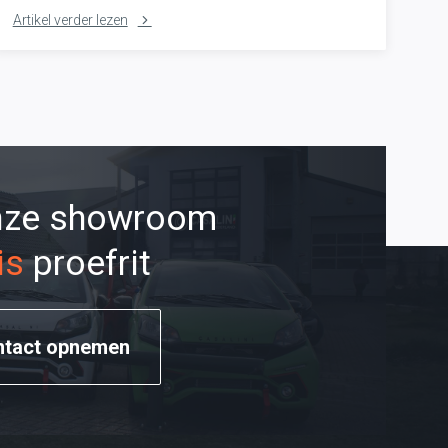
Artikel verder lezen
onze showroom
is
proefrit
ntact opnemen