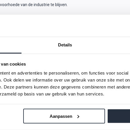
oorhoede van de industrie te blijven.
aanbieden van brommobielen. Het bedrijf heeft een significante bijdrage 
over en gebruik maken van persoonlijke vervoermiddelen hebben veran
t geresulteerd in een loyale klantenbasis en erkenning binnen de indust
Details
md, maar ook de gemeenschappen waarin het actief is, positief beïnvlo
 geschiedenis en het huidige aanbod aan innovatieve brommobielen. Bez
 van cookies
deskundige team voor meer informatie over ons assortiment en hoe een
ent en advertenties te personaliseren, om functies voor social
. Ook delen we informatie over uw gebruik van onze site met on
e. Deze partners kunnen deze gegevens combineren met andere i
erzameld op basis van uw gebruik van hun services.
Aanpassen