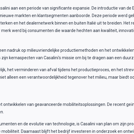
alini aan een periode van significante expansie. De introductie van de Eu
e het nieuwe markten en klantsegmenten aanboorde. Deze periode werd 
sterken en het dealernetwerk binnen en buiten Italië uit te breiden. Het
merk werd bij consumenten die waarde hechten aan kwaliteit, innovat
een nadruk op milieuvriendelijke productiemethoden en het ontwikkele
s zijn kernaspecten van Casalini's missie om bij te dragen aan een duu
jk, het verminderen van afval tijdens het productieproces, en het strev
iet alleen een verantwoordelijkheid tegenover het milieu, maar biedt o
 het ontwikkelen van geavanceerde mobiliteitsoplossingen. De recent ge
n.
ten en de evolutie van technologie, is Casalini van plan om zijn produ
mobiliteit. Daarnaast blijft het bedrijf investeren in onderzoek en ontw