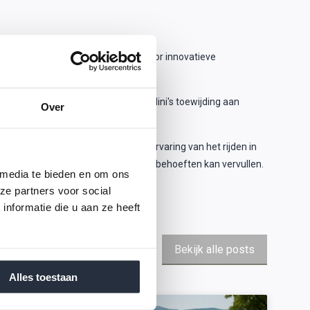
geleverd aan de mobiliteitssector door innovatieve
derd.
rie. Door de jaren heen heeft Casalini's toewijding aan
Over
ed.Ontdek Casalini Nederland
oek onze showroom om de unieke ervaring van het rijden in
 Casalini brommobiel uw mobiliteitsbehoeften kan vervullen.
 media te bieden en om ons
ze partners voor social
nformatie die u aan ze heeft
Bekijk alle posts
Alles toestaan