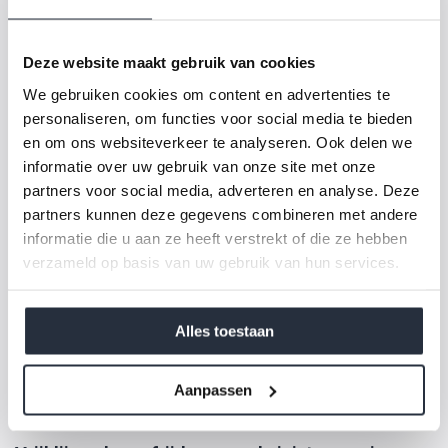
houden. Omdat de snelheid beperkt is, voelt u zich veiliger. Dat
maakt
rijden een stuk relaxter
en plezieriger. U kunt zich
Deze website maakt gebruik van cookies
concentreren op genieten van het ritje in plaats van op spanning
We gebruiken cookies om content en advertenties te
en stress.
personaliseren, om functies voor social media te bieden
en om ons websiteverkeer te analyseren. Ook delen we
informatie over uw gebruik van onze site met onze
Milieuvriendelijker alternatief
partners voor social media, adverteren en analyse. Deze
Veel brommobielen zijn tegenwoordig
elektrisch
. Dat betekent
partners kunnen deze gegevens combineren met andere
dat u een steentje bijdraagt aan een beter milieu. U stoot geen
informatie die u aan ze heeft verstrekt of die ze hebben
uitlaatgassen uit en rijdt stiller dan met een normale auto. Voor
verzameld op basis van uw gebruik van hun services.
ouderen die graag bewust met hun omgeving omgaan, is dit een
mooie bijkomstigheid. U kunt mobiel blijven en toch bijdragen aan
een duurzamere wereld. Bovendien is het opladen van een
Alles toestaan
elektrische brommobiel goedkoper dan tanken bij een
benzineauto.
Aanpassen