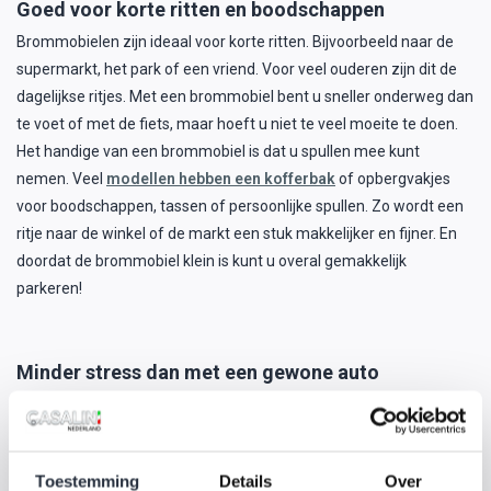
Goed voor korte ritten en boodschappen
Brommobielen zijn ideaal voor korte ritten. Bijvoorbeeld naar de
supermarkt, het park of een vriend. Voor veel ouderen zijn dit de
dagelijkse ritjes. Met een brommobiel bent u sneller onderweg dan
te voet of met de fiets, maar hoeft u niet te veel moeite te doen.
Het handige van een brommobiel is dat u spullen mee kunt
nemen. Veel
modellen hebben een kofferbak
of opbergvakjes
voor boodschappen, tassen of persoonlijke spullen. Zo wordt een
ritje naar de winkel of de markt een stuk makkelijker en fijner. En
doordat de brommobiel klein is kunt u overal gemakkelijk
parkeren!
Minder stress dan met een gewone auto
Voor sommige ouderen kan autorijden stressvol zijn. Druk verkeer,
snelwegen, complex parkeren en lange afstanden kunnen
spanning veroorzaken. Een brommobiel biedt een oplossing. U rijdt
Toestemming
Details
Over
rustig op de weg, hoeft niet te haasten en kunt goed overzicht