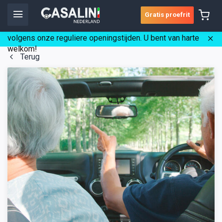
Gratis proefrit
☀️ Wij zijn gedurende de vakantie gewoon geopend
volgens onze reguliere openingstijden. U bent van harte
welkom!
Terug