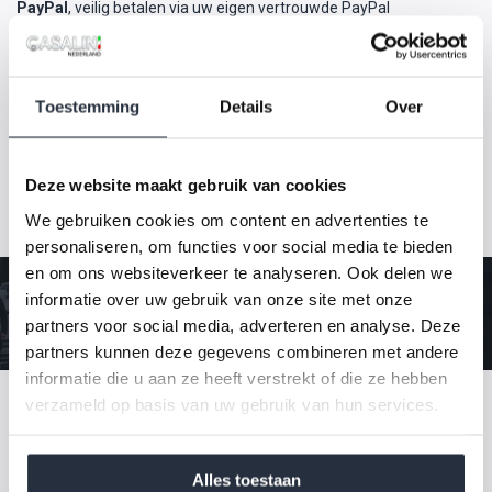
PayPal
, veilig betalen via uw eigen vertrouwde PayPal
betalingsaccount
Overboeking
U ontvangt na bestelling van ons de factuur en deze
kunt u zelf overmaken.
Toestemming
Details
Over
Deze website maakt gebruik van cookies
Kom langs in onze showroom en maak
We gebruiken cookies om content en advertenties te
een
gratis
proefrit
personaliseren, om functies voor social media te bieden
en om ons websiteverkeer te analyseren. Ook delen we
Plan een proefrit
informatie over uw gebruik van onze site met onze
partners voor social media, adverteren en analyse. Deze
partners kunnen deze gegevens combineren met andere
informatie die u aan ze heeft verstrekt of die ze hebben
verzameld op basis van uw gebruik van hun services.
Klantenservice
Veelgestelde vragen
Alles toestaan
0488-428049