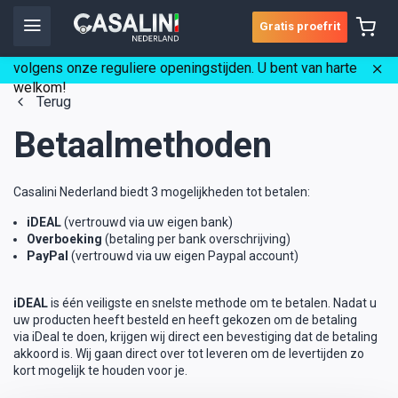
Gratis proefrit
☀️ Wij zijn gedurende de vakantie gewoon geopend
volgens onze reguliere openingstijden. U bent van harte
welkom!
Terug
Betaalmethoden
Casalini Nederland biedt 3 mogelijkheden tot betalen:
iDEAL
(vertrouwd via uw eigen bank)
Overboeking
(betaling per bank overschrijving)
PayPal
(vertrouwd via uw eigen Paypal account)
iDEAL
is één veiligste en snelste methode om te betalen. Nadat u
uw producten heeft besteld en heeft gekozen om de betaling
via iDeal te doen, krijgen wij direct een bevestiging dat de betaling
akkoord is. Wij gaan direct over tot leveren om de levertijden zo
kort mogelijk te houden voor je.