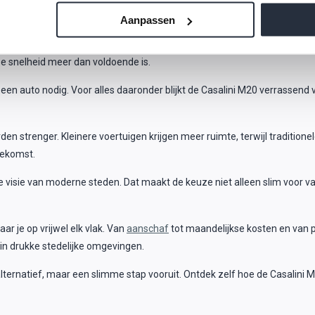
Aanpassen
d is. De topsnelheid ligt inderdaad op 45 km per uur en snelwegen zijn 
e snelheid meer dan voldoende is.
en auto nodig. Voor alles daaronder blijkt de Casalini M20 verrassend 
n strenger. Kleinere voertuigen krijgen meer ruimte, terwijl tradition
oekomst.
nen de visie van moderne steden. Dat maakt de keuze niet alleen slim voo
ar je op vrijwel elk vlak. Van
aanschaf
tot maandelijkse kosten en van p
 in drukke stedelijke omgevingen.
atief, maar een slimme stap vooruit. Ontdek zelf hoe de Casalini M20 la