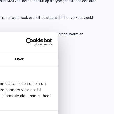
ni M20 veel beter aansluit op dit type gebruik dan een auto.
s een auto vaak overkill. Je staat stil in het verkeer, zoekt
er dan een grote auto. Daarbij blijf je droog, warm en
 en interessant is.
Over
 media te bieden en om ons
ze partners voor social
nformatie die u aan ze heeft