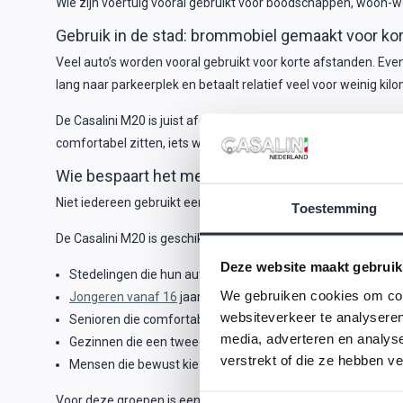
Wie zijn voertuig vooral gebruikt voor boodschappen, woon-we
Gebruik in de stad: brommobiel gemaakt voor kort
Veel auto’s worden vooral gebruikt voor korte afstanden. Even na
lang naar parkeerplek en betaalt relatief veel voor weinig kil
De Casalini M20 is juist afgestemd op dit type gebruik. Wendbaa
comfortabel zitten, iets wat scooters en fietsen niet bieden.
Wie bespaart het meest met een Casalini M20?
Niet iedereen gebruikt een voertuig op dezelfde manier. Toch 
Toestemming
De Casalini M20 is geschikt voor:
Deze website maakt gebruik
Stedelingen die hun auto vooral lokaal gebruiken.
We gebruiken cookies om cont
Jongeren vanaf 16
jaar die zelfstandig willen rijden.
websiteverkeer te analyseren
Senioren die comfortabel en overzichtelijk willen rijden.
media, adverteren en analys
Gezinnen die een tweede voertuig zoeken.
verstrekt of die ze hebben v
Mensen die bewust kiezen voor zuinig rijden.
Voor deze groepen is een auto vaak duurder dan nodig, terwij