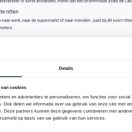
rkverkeer of korte afstanden, merkt dat een brommobiel zoals de Casali
e ritten
ar werk, naar de supermarkt of naar vrienden. Juist bij dit soort ritten i
ometers.
r, stil en overzichtelijk. In druk stadsverkeer voelt een
minicar
vaak fijn
zijn er duidelijke doelgroepen voor wie een brommobiel kopen financieel
Details
 van cookies
ent en advertenties te personaliseren, om functies voor social
. Ook delen we informatie over uw gebruik van onze site met on
e. Deze partners kunnen deze gegevens combineren met andere i
erzameld op basis van uw gebruik van hun services.
l een microcar precies biedt wat ze dagelijks nodig hebben.