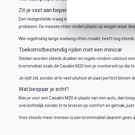
Zit je vast aan beperkingen met een microcar?
Een veelgestelde vraag is of een brommobiel niet te beperken
probleem. De meeste ritten vinden plaats op wegen waar dez
Wie regelmatig lange snelweg ritten maakt, heeft nog steeds e
Toekomstbestendig rijden met een minicar
Steden worden steeds drukker en regels rondom uitstoot worde
brommobiel zoals de Casalini M20 ben je voorbereid op die t
Je rijdt stil, zonder al te veel uitstoot en past perfect bin
Wat bespaar je echt?
Kies je voor een Casalini M20 in plaats van een auto, dan bespa
overzichtelijk zonder in te leveren op comfort en gemak, juist
Voor steeds meer mensen is een brommobiel daarom geen altern