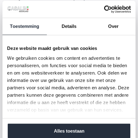
Klaar voor de weg? Dan ben je bij ons welkom!
Toestemming
Details
Over
Zodra je je AM-rijbewijs op zak hebt (of als je dat al hebt), kun je bij
Casalini Nederland
terecht voor je eerste brommobiel. Wij
hebben stijlvolle, comfortabele modellen die perfect zijn voor
Deze website maakt gebruik van cookies
jonge bestuurders, maar ook voor volwassenen die veilig en
We gebruiken cookies om content en advertenties te
zelfstandig willen blijven rijden.
personaliseren, om functies voor social media te bieden
en om ons websiteverkeer te analyseren. Ook delen we
We nemen graag de tijd om samen met jou te kijken welk model
informatie over uw gebruik van onze site met onze
het beste past bij jouw wensen en situatie. En heb je nog vragen
partners voor social media, adverteren en analyse. Deze
over het rijbewijs of de regels? Geen probleem, wij helpen je op
partners kunnen deze gegevens combineren met andere
weg.
informatie die u aan ze heeft verstrekt of die ze hebben
verzameld op basis van uw gebruik van hun services.
Nog even kort:
Wil jij graag in een
brommobiel
rijden? Denk dan aan het volgende:
Alles toestaan