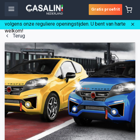
Gratis proefrit
☀️ Wij zijn gedurende de vakantie gewoon geopend
volgens onze reguliere openingstijden. U bent van harte
welkom!
Terug