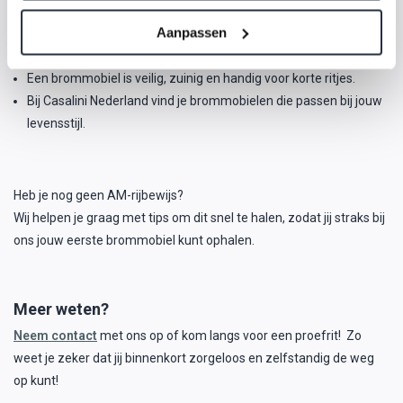
Je moet minimaal 16 jaar oud zijn.
Aanpassen
Je hebt een AM-rijbewijs nodig (tenzij je vóór 1-1-1988 bent
geboren of een autorijbewijs hebt).
Een brommobiel is veilig, zuinig en handig voor korte ritjes.
Bij Casalini Nederland vind je brommobielen die passen bij jouw
levensstijl.
Heb je nog geen AM-rijbewijs?
Wij helpen je graag met tips om dit snel te halen, zodat jij straks bij
ons jouw eerste brommobiel kunt ophalen.
Meer weten?
Neem contact
met ons op of kom langs voor een proefrit! Zo
weet je zeker dat jij binnenkort zorgeloos en zelfstandig de weg
op kunt!