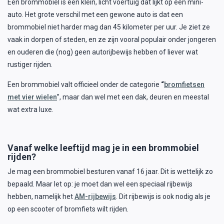
Een brommobiel is een klein, licht voertuig dat lijkt op een mini-
auto. Het grote verschil met een gewone auto is dat een
brommobiel niet harder mag dan 45 kilometer per uur. Je ziet ze
vaak in dorpen of steden, en ze zijn vooral populair onder jongeren
en ouderen die (nog) geen autorijbewijs hebben of liever wat
rustiger rijden.
Een brommobiel valt officieel onder de categorie
“
bromfietsen
met vier wielen
”, maar dan wel met een dak, deuren en meestal
wat extra luxe.
Vanaf welke leeftijd mag je in een brommobiel
rijden?
Je mag een brommobiel besturen vanaf 16 jaar. Dit is wettelijk zo
bepaald. Maar let op: je moet dan wel een speciaal rijbewijs
hebben, namelijk het
AM-rijbewijs
. Dit rijbewijs is ook nodig als je
op een scooter of bromfiets wilt rijden.