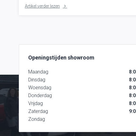
Artikel verder lezen
Openingstijden showroom
Maandag
8:0
Dinsdag
8:0
Woensdag
8:0
Donderdag
8:0
Vrijdag
8:0
Zaterdag
9:0
Zondag