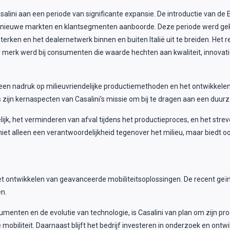
alini aan een periode van significante expansie. De introductie van de Eu
e het nieuwe markten en klantsegmenten aanboorde. Deze periode werd 
sterken en het dealernetwerk binnen en buiten Italië uit te breiden. Het
merk werd bij consumenten die waarde hechten aan kwaliteit, innovat
een nadruk op milieuvriendelijke productiemethoden en het ontwikkele
s zijn kernaspecten van Casalini's missie om bij te dragen aan een duu
jk, het verminderen van afval tijdens het productieproces, en het strev
iet alleen een verantwoordelijkheid tegenover het milieu, maar biedt o
 het ontwikkelen van geavanceerde mobiliteitsoplossingen. De recent ge
n.
ten en de evolutie van technologie, is Casalini van plan om zijn produ
mobiliteit. Daarnaast blijft het bedrijf investeren in onderzoek en ontw