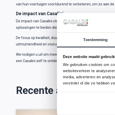
van hun voertuigen voortdurend te verbeteren, om zo aan de v
De impact van Casalini
De impact van Casalini strekt zich uit verder dan alleen het 
oplossingen te bieden die de manier waarop mensen denken 
De focus op kwaliteit, duurzaamheid en klanttevredenheid heef
Toestemming
uitmuntendheid en vooruitgang niet alleen het bedrijf gevor
We nodigen u uit om meer te ontdekken over Casalini's rijke
Deze website maakt gebruik
een Casalini zelf te ontdekken, of neem contact op met ons 
We gebruiken cookies om cont
websiteverkeer te analyseren
media, adverteren en analys
verstrekt of die ze hebben v
Recente artikelen