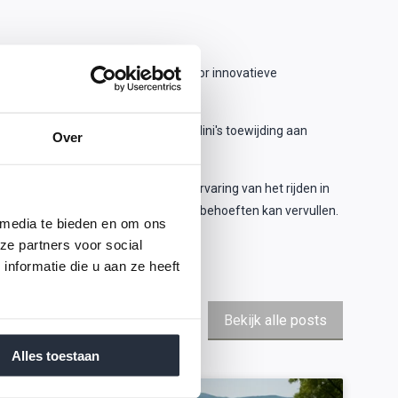
geleverd aan de mobiliteitssector door innovatieve
derd.
rie. Door de jaren heen heeft Casalini's toewijding aan
Over
ed.Ontdek Casalini Nederland
oek onze showroom om de unieke ervaring van het rijden in
 Casalini brommobiel uw mobiliteitsbehoeften kan vervullen.
 media te bieden en om ons
ze partners voor social
nformatie die u aan ze heeft
Bekijk alle posts
Alles toestaan