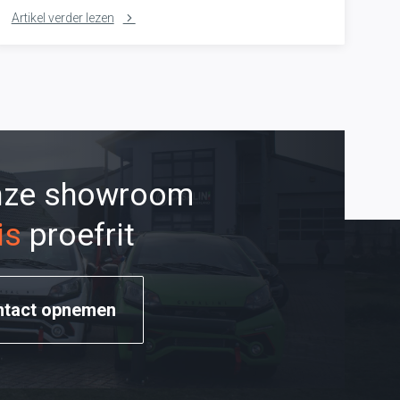
Artikel verder lezen
onze showroom
is
proefrit
ntact opnemen