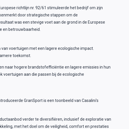
ropese richtlijn nr. 92/61 stimuleerde het bedrijf om zijn
gekenmerkt door strategische stappen om de
 resultaat was een stevige voet aan de grond in de Europese
ie en betrouwbaarheid.
n van voertuigen met een lagere ecologische impact.
rzamere toekomst.
en naar hogere brandstofefficiëntie en lagere emissies in hun
ok voertuigen aan die passen bij de ecologische
ïntroduceerde GranSport is een toonbeeld van Casalini's
ctaanbod verder te diversifiëren, inclusief de exploratie van
ikkeling, met het doel om de veiligheid, comfort en prestaties