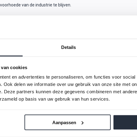
oorhoede van de industrie te blijven.
aanbieden van brommobielen. Het bedrijf heeft een significante bijdrage 
over en gebruik maken van persoonlijke vervoermiddelen hebben veran
t geresulteerd in een loyale klantenbasis en erkenning binnen de indust
Details
md, maar ook de gemeenschappen waarin het actief is, positief beïnvlo
 geschiedenis en het huidige aanbod aan innovatieve brommobielen. Bez
 van cookies
deskundige team voor meer informatie over ons assortiment en hoe een
ent en advertenties te personaliseren, om functies voor social
. Ook delen we informatie over uw gebruik van onze site met on
e. Deze partners kunnen deze gegevens combineren met andere i
erzameld op basis van uw gebruik van hun services.
Aanpassen