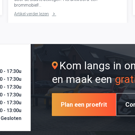
brommobiel!...
Artikel verder lezen
Kom langs in 
0 - 17:30u
en maak een
grat
0 - 17:30u
0 - 17:30u
0 - 17:30u
0 - 17:30u
Plan een proefrit
Co
0 - 13:00u
Gesloten