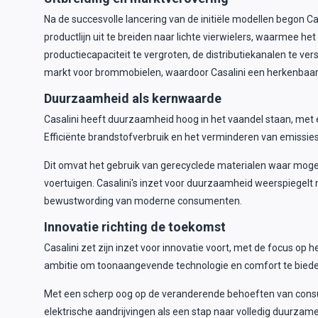
Na de succesvolle lancering van de initiële modellen begon Cas
productlijn uit te breiden naar lichte vierwielers, waarme
productiecapaciteit te vergroten, de distributiekanalen te ver
markt voor brommobielen, waardoor Casalini een herkenbaar 
Duurzaamheid als kernwaarde
Casalini heeft duurzaamheid hoog in het vaandel staan, met 
Efficiënte brandstofverbruik en het verminderen van emissie
Dit omvat het gebruik van gerecyclede materialen waar mogeli
voertuigen. Casalini's inzet voor duurzaamheid weerspiegelt n
bewustwording van moderne consumenten.
Innovatie richting de toekomst
Casalini zet zijn inzet voor innovatie voort, met de focus op
ambitie om toonaangevende technologie en comfort te biede
Met een scherp oog op de veranderende behoeften van consumen
elektrische aandrijvingen als een stap naar volledig duurzame 