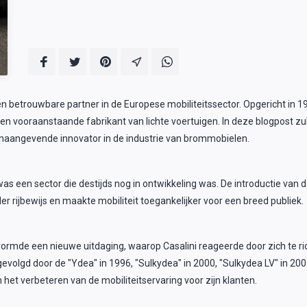
n betrouwbare partner in de Europese mobiliteitssector. Opgericht in 19
 vooraanstaande fabrikant van lichte voertuigen. In deze blogpost zull
oonaangevende innovator in de industrie van brommobielen.
 was een sector die destijds nog in ontwikkeling was. De introductie van
r rijbewijs en maakte mobiliteit toegankelijker voor een breed publiek.
vormde een nieuwe uitdaging, waarop Casalini reageerde door zich te rich
gevolgd door de "Ydea" in 1996, "Sulkydea" in 2000, "Sulkydea LV" in 2
 het verbeteren van de mobiliteitservaring voor zijn klanten.